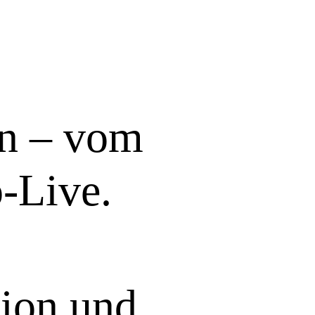
en – vom
-Live.
tion und