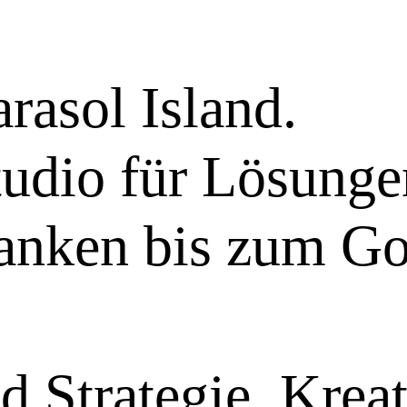
rasol Island.
tudio für Lösung
anken bis zum Go
d Strategie, Krea