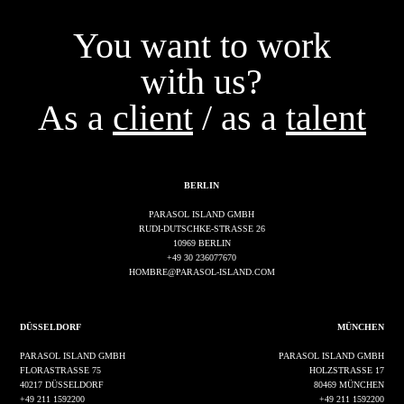
You want to work
with us?
As a
client
/ as a
talent
BERLIN
PARASOL ISLAND GMBH
RUDI-DUTSCHKE-STRASSE 26
10969 BERLIN
+49 30 236077670
HOMBRE@PARASOL-ISLAND.COM
DÜSSELDORF
MÜNCHEN
PARASOL ISLAND GMBH
PARASOL ISLAND GMBH
FLORASTRASSE 75
HOLZSTRASSE 17
40217 DÜSSELDORF
80469 MÜNCHEN
+49 211 1592200
+49 211 1592200