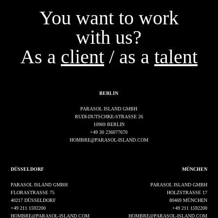
You want to work
with us?
As a
client
/ as a
talent
BERLIN
PARASOL ISLAND GMBH
RUDI-DUTSCHKE-STRASSE 26
10969 BERLIN
+49 30 236077670
HOMBRE@PARASOL-ISLAND.COM
DÜSSELDORF
MÜNCHEN
PARASOL ISLAND GMBH
PARASOL ISLAND GMBH
FLORASTRASSE 75
HOLZSTRASSE 17
40217 DÜSSELDORF
80469 MÜNCHEN
+49 211 1592200
+49 211 1592200
HOMBRE@PARASOL-ISLAND.COM
HOMBRE@PARASOL-ISLAND.COM