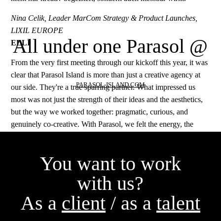
Nina Celik, Leader MarCom Strategy & Product Launches,
LIXIL EUROPE
All under one Parasol @
ELLI
From the very first meeting through our kickoff this year, it was
clear that Parasol Island is more than just a creative agency at
PARASOL-ISLAND.COM
our side. They're a true sparring partner. What impressed us
most was not just the strength of their ideas and the aesthetics,
but the way we worked together: pragmatic, curious, and
genuinely co-creative. With Parasol, we felt the energy, the
clarity, and the collaboration we wished for. I can't wait to see
all the great things we'll build together.
You want to work
Dave Gorman, Head of Brand Communications and
with us?
Corporate Design
As a
client
/ as a
talent